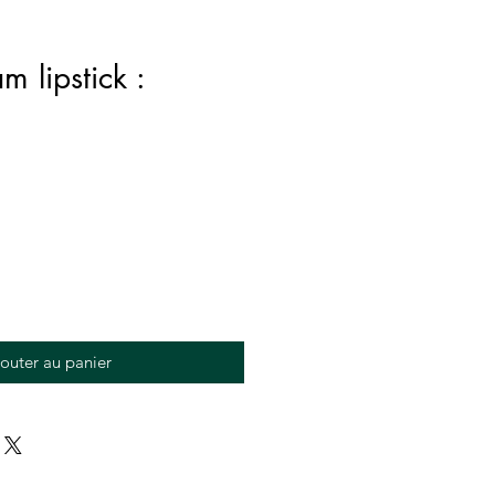
m lipstick :
outer au panier