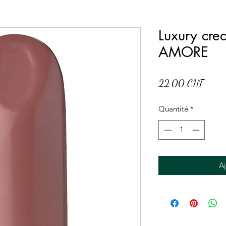
Luxury crea
AMORE
Prix
22.00 CHF
Quantité
*
Aj