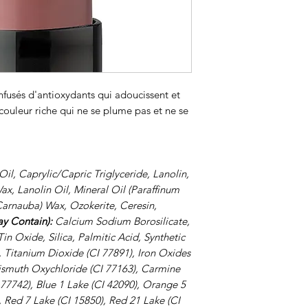
infusés d'antioxydants qui adoucissent et
 couleur riche qui ne se plume pas et ne se
il, Caprylic/Capric Triglyceride, Lanolin,
ax, Lanolin Oil, Mineral Oil (Paraffinum
Carnauba) Wax, Ozokerite, Ceresin,
ay
Contain):
Calcium Sodium Borosilicate,
n Oxide, Silica, Palmitic Acid, Synthetic
, Titanium Dioxide (CI 77891), Iron Oxides
Bismuth Oxychloride (CI 77163), Carmine
 77742), Blue 1 Lake (CI 42090), Orange 5
, Red 7 Lake (CI 15850), Red 21 Lake (CI