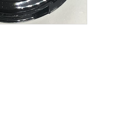
Votre salon de beauté au centre de Payerne
contact@thebeautykeys.ch